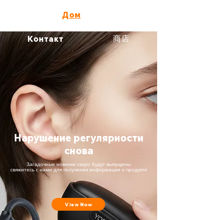
о нас
Дом
Продукт
商店
Контакт
Нарушение регулярности
снова
Загадочные новинки скоро будут выпущены
свяжитесь с нами для получения информации о продукте
View Now