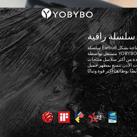
سلسلة راقية
سلسلة Earbud الفاخرة الفاخرة هي منتج متطور تم تطويره وتصميمه وإنتاجه بشكل
مستقل بواسطة YOBYBO. يتم اختيار ثلاث سماعات أذن فقط لهذه السلسلة كل عام.
 سلاسل منتجات YOBYBO تميزًا. إن
ت الأذن تتمتع بمظهر جميل