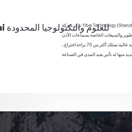
شركة Yibai للعلوم والتكنولوجيا المحدودة
تركز شركة Yibai Technology (Shenzhen) Co.، Ltd. على
ير والمبيعات الخاصة بسماعات الأذن TWS. وهي
مؤسسة وطنية ذات تقنية عالية تمتلك أكثر من 70 براءة اختراع ،