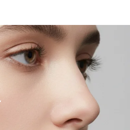
商店
اتصال
م
ك