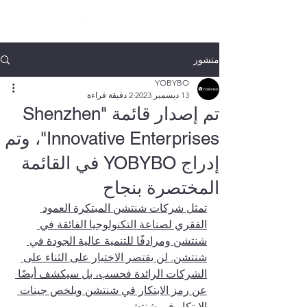
商店
بيت
عن
اتصال
منتج
منشور
YOBYBO
13 ديسمبر 2023
2 دقيقة قراءة
تم إصدار قائمة "Shenzhen
Innovative Enterprises"، وتم
إدراج YOBYBO في القائمة
المختصرة بنجاح
تمثل شركات شنتشن المبتكرة العمود 
الفقري لصناعة التكنولوجيا الفائقة في 
شنتشن ومرادفًا للتنمية عالية الجودة في 
شنتشن. لن يقتصر الاختيار على الثناء على 
الشركات الرائدة فحسب، بل سيكشف أيضًا 
عن رمز الابتكار في شنتشن ويلخص جينات 
الابتكار في شنتشن.